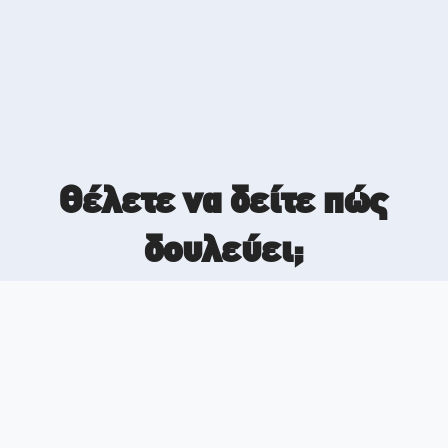
Θέλετε να δείτε πώς
δουλεύει;
Επικοινωνήστε μαζί μας για
να συζητήσουμε τις ανάγκες
του δικού σας e-shop και να
δούμε πώς το ApoMechanis
μπορεί να σας λύσει τα
χέρια.